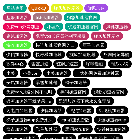
网站地图
QuickQ
旋风加速度器
旋风加速
坚果加速器
tiktok加速器
狗急加速器官网
免费vqn外网加速
小蓝鸟
优途加速器官网
风驰加速器
旋风加速器
免费vps加速器外网苹果版
旋风加速度器
快连加速器
快连加速器官网入口
原子加速器
快鸭加速器
快柠檬加速器
旋风加速度器
外网网址导航
软件中心
雷霆加速
狂飙加速器
哔咔漫画
瑞乐小说
小美
小美vpn
小美加速器
十大外网免费加速神器
安易加速器
暴雪加速器
橘子加速器
免费vqn加速外网不限时
黑洞加速官网
蚂蚁加速器官网
银河加速器下载苹果ins
黑洞加速器下载永久免费版
闪电猫加速器
快鸭加速器
飞狗加速器
纸飞机加速器
梯子加速器app免费永久
vqn加速免费版
快连加速器app
盘古加速器
飞鸟加速器
黑洞vqn加速
快连lets加速器
hammer加速器
hammer加速器
海外加速器七天试用