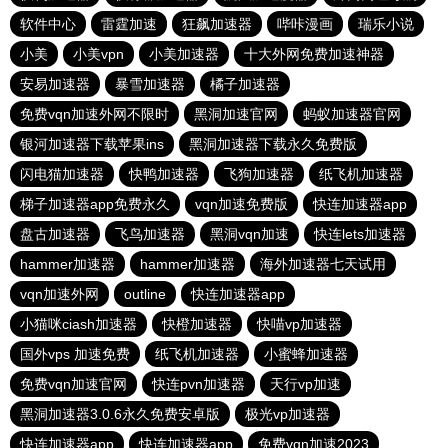
软件中心
雷霆加速
狂飙加速器
哔咔漫画
瑞乐小说
小美
小美vpn
小美加速器
十大外网免费加速神器
安易加速器
暴雪加速器
橘子加速器
免费vqn加速外网不限时
黑洞加速官网
蚂蚁加速器官网
银河加速器下载苹果ins
黑洞加速器下载永久免费版
闪电猫加速器
快鸭加速器
飞狗加速器
纸飞机加速器
梯子加速器app免费永久
vqn加速免费版
快连加速器app
盘古加速器
飞鸟加速器
黑洞vqn加速
快连lets加速器
hammer加速器
hammer加速器
海外加速器七天试用
vqn加速外网
outline
快连加速器app
小猫咪ciash加速器
快橙加速器
快喵vp加速器
国外vps 加速免费
纸飞机加速器
小蜜蜂加速器
免费vqn加速官网
快连pvn加速器
天行vp加速
黑洞加速器3.0.6永久免费安卓版
极光vp加速器
快连加速器app
快连加速器app
免费vqn加速2023