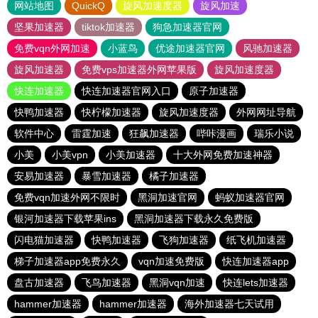
网站地图
QuickQ
旋风加速度器
旋风加速
坚果加速器
tiktok加速器
狗急加速器官网
免费vqn外网加速
小蓝鸟
优途加速器官网
风驰加速器
旋风加速器
免费vps加速器外网苹果版
旋风加速度器
快连加速器
快连加速器官网入口
原子加速器
快鸭加速器
快柠檬加速器
旋风加速度器
外网网址导航
软件中心
雷霆加速
狂飙加速器
哔咔漫画
瑞乐小说
小美
小美vpn
小美加速器
十大外网免费加速神器
安易加速器
暴雪加速器
橘子加速器
免费vqn加速外网不限时
黑洞加速官网
蚂蚁加速器官网
银河加速器下载苹果ins
黑洞加速器下载永久免费版
闪电猫加速器
快鸭加速器
飞狗加速器
纸飞机加速器
梯子加速器app免费永久
vqn加速免费版
快连加速器app
盘古加速器
飞鸟加速器
黑洞vqn加速
快连lets加速器
hammer加速器
hammer加速器
海外加速器七天试用