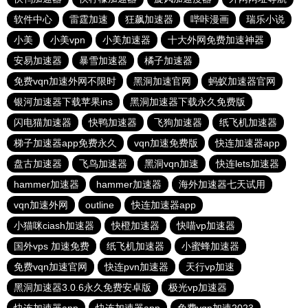
软件中心
雷霆加速
狂飙加速器
哔咔漫画
瑞乐小说
小美
小美vpn
小美加速器
十大外网免费加速神器
安易加速器
暴雪加速器
橘子加速器
免费vqn加速外网不限时
黑洞加速官网
蚂蚁加速器官网
银河加速器下载苹果ins
黑洞加速器下载永久免费版
闪电猫加速器
快鸭加速器
飞狗加速器
纸飞机加速器
梯子加速器app免费永久
vqn加速免费版
快连加速器app
盘古加速器
飞鸟加速器
黑洞vqn加速
快连lets加速器
hammer加速器
hammer加速器
海外加速器七天试用
vqn加速外网
outline
快连加速器app
小猫咪ciash加速器
快橙加速器
快喵vp加速器
国外vps 加速免费
纸飞机加速器
小蜜蜂加速器
免费vqn加速官网
快连pvn加速器
天行vp加速
黑洞加速器3.0.6永久免费安卓版
极光vp加速器