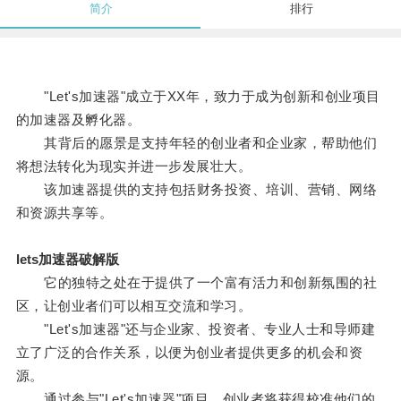
简介
排行
"Let's加速器"成立于XX年，致力于成为创新和创业项目
的加速器及孵化器。
其背后的愿景是支持年轻的创业者和企业家，帮助他们
将想法转化为现实并进一步发展壮大。
该加速器提供的支持包括财务投资、培训、营销、网络
和资源共享等。
lets加速器破解版
它的独特之处在于提供了一个富有活力和创新氛围的社
区，让创业者们可以相互交流和学习。
"Let's加速器"还与企业家、投资者、专业人士和导师建
立了广泛的合作关系，以便为创业者提供更多的机会和资
源。
通过参与"Let's加速器"项目，创业者将获得校准他们的