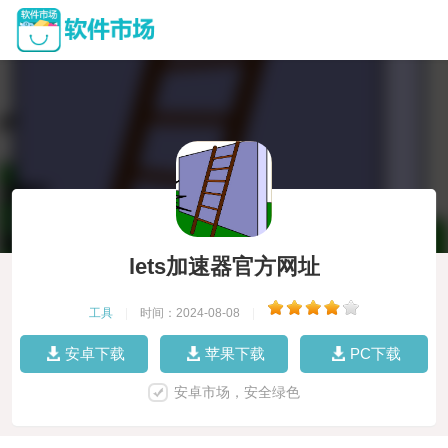
lets加速器官方网址
工具
|
时间：2024-08-08
|
安卓下载
苹果下载
PC下载
安卓市场，安全绿色