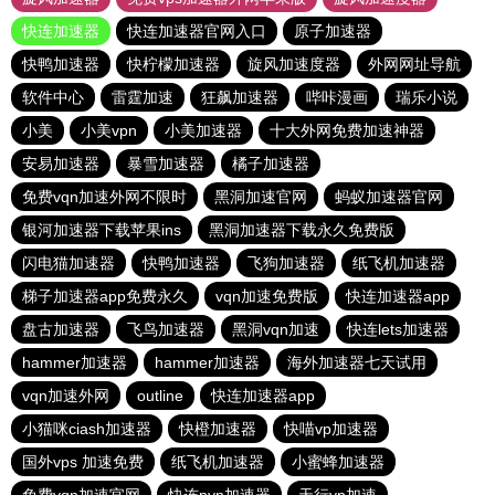
快连加速器
快连加速器官网入口
原子加速器
快鸭加速器
快柠檬加速器
旋风加速度器
外网网址导航
软件中心
雷霆加速
狂飙加速器
哔咔漫画
瑞乐小说
小美
小美vpn
小美加速器
十大外网免费加速神器
安易加速器
暴雪加速器
橘子加速器
免费vqn加速外网不限时
黑洞加速官网
蚂蚁加速器官网
银河加速器下载苹果ins
黑洞加速器下载永久免费版
闪电猫加速器
快鸭加速器
飞狗加速器
纸飞机加速器
梯子加速器app免费永久
vqn加速免费版
快连加速器app
盘古加速器
飞鸟加速器
黑洞vqn加速
快连lets加速器
hammer加速器
hammer加速器
海外加速器七天试用
vqn加速外网
outline
快连加速器app
小猫咪ciash加速器
快橙加速器
快喵vp加速器
国外vps 加速免费
纸飞机加速器
小蜜蜂加速器