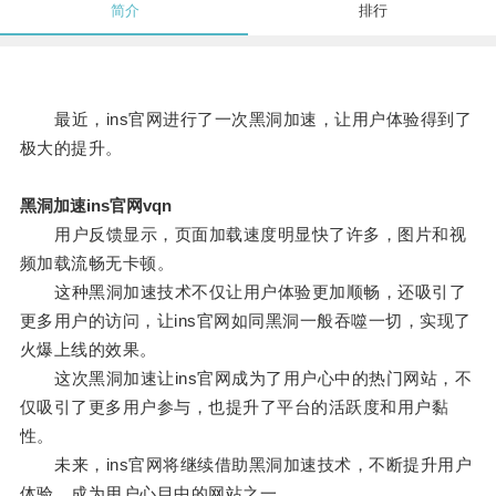
简介
排行
最近，ins官网进行了一次黑洞加速，让用户体验得到了
极大的提升。
黑洞加速ins官网vqn
用户反馈显示，页面加载速度明显快了许多，图片和视
频加载流畅无卡顿。
这种黑洞加速技术不仅让用户体验更加顺畅，还吸引了
更多用户的访问，让ins官网如同黑洞一般吞噬一切，实现了
火爆上线的效果。
这次黑洞加速让ins官网成为了用户心中的热门网站，不
仅吸引了更多用户参与，也提升了平台的活跃度和用户黏
性。
未来，ins官网将继续借助黑洞加速技术，不断提升用户
体验，成为用户心目中的网站之一。