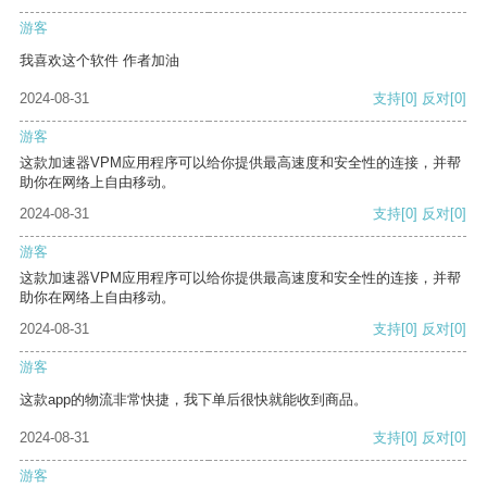
游客
我喜欢这个软件 作者加油
2024-08-31
支持
[0]
反对
[0]
游客
这款加速器VPM应用程序可以给你提供最高速度和安全性的连接，并帮
助你在网络上自由移动。
2024-08-31
支持
[0]
反对
[0]
游客
这款加速器VPM应用程序可以给你提供最高速度和安全性的连接，并帮
助你在网络上自由移动。
2024-08-31
支持
[0]
反对
[0]
游客
这款app的物流非常快捷，我下单后很快就能收到商品。
2024-08-31
支持
[0]
反对
[0]
游客