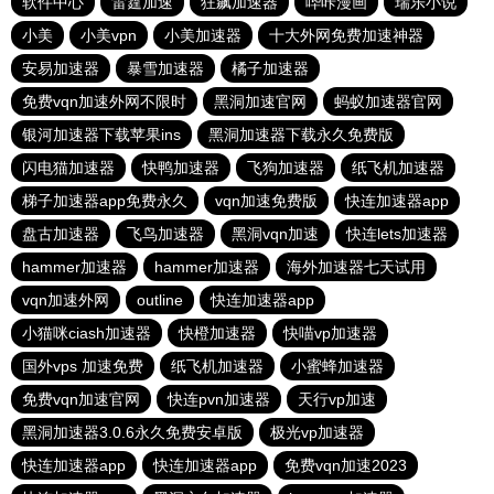
软件中心
雷霆加速
狂飙加速器
哔咔漫画
瑞乐小说
小美
小美vpn
小美加速器
十大外网免费加速神器
安易加速器
暴雪加速器
橘子加速器
免费vqn加速外网不限时
黑洞加速官网
蚂蚁加速器官网
银河加速器下载苹果ins
黑洞加速器下载永久免费版
闪电猫加速器
快鸭加速器
飞狗加速器
纸飞机加速器
梯子加速器app免费永久
vqn加速免费版
快连加速器app
盘古加速器
飞鸟加速器
黑洞vqn加速
快连lets加速器
hammer加速器
hammer加速器
海外加速器七天试用
vqn加速外网
outline
快连加速器app
小猫咪ciash加速器
快橙加速器
快喵vp加速器
国外vps 加速免费
纸飞机加速器
小蜜蜂加速器
免费vqn加速官网
快连pvn加速器
天行vp加速
黑洞加速器3.0.6永久免费安卓版
极光vp加速器
快连加速器app
快连加速器app
免费vqn加速2023