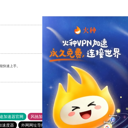
支持
[0]
反对
[0]
支持
[0]
反对
[0]
能快速上手。
支持
[0]
反对
[0]
途加速器官网
风驰加速器
旋风加速器
加速度器
外网网址导航
软件中心
雷霆加速
狂飙加速器