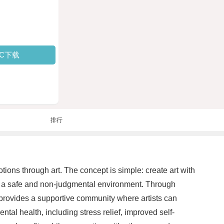
PC下载
排行
ions through art. The concept is simple: create art with
 in a safe and non-judgmental environment. Through
 provides a supportive community where artists can
tal health, including stress relief, improved self-