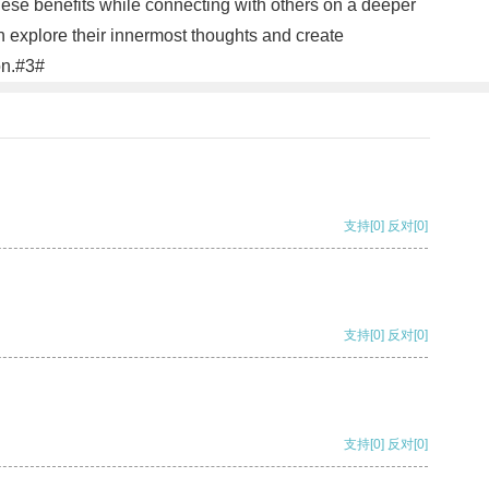
se benefits while connecting with others on a deeper
n explore their innermost thoughts and create
on.#3#
支持
[0]
反对
[0]
支持
[0]
反对
[0]
支持
[0]
反对
[0]