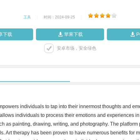
工具
|
时间：2024-09-25
|
卓下载
苹果下载
安卓市场，安全绿色
powers individuals to tap into their innermost thoughts and emot
apy allows individuals to process their emotions and experiences
h as painting, drawing, writing, and photography. The platform
s. Art therapy has been proven to have numerous benefits for men