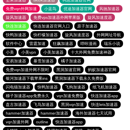
坚果加速器
tiktok加速器
狗急加速器官网
免费vqn外网加速
小蓝鸟
优途加速器官网
风驰加速器
旋风加速器
免费vps加速器外网苹果版
旋风加速度器
快连加速器
快连加速器官网入口
原子加速器
快鸭加速器
快柠檬加速器
旋风加速度器
外网网址导航
软件中心
雷霆加速
狂飙加速器
哔咔漫画
瑞乐小说
小美
小美vpn
小美加速器
十大外网免费加速神器
安易加速器
暴雪加速器
橘子加速器
免费vqn加速外网不限时
黑洞加速官网
蚂蚁加速器官网
银河加速器下载苹果ins
黑洞加速器下载永久免费版
闪电猫加速器
快鸭加速器
飞狗加速器
纸飞机加速器
梯子加速器app免费永久
vqn加速免费版
快连加速器app
盘古加速器
飞鸟加速器
黑洞vqn加速
快连lets加速器
hammer加速器
hammer加速器
海外加速器七天试用
vqn加速外网
outline
快连加速器app