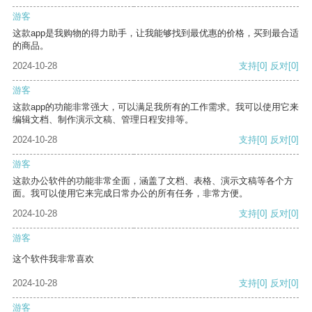
游客
这款app是我购物的得力助手，让我能够找到最优惠的价格，买到最合适
的商品。
2024-10-28
支持
[0]
反对
[0]
游客
这款app的功能非常强大，可以满足我所有的工作需求。我可以使用它来
编辑文档、制作演示文稿、管理日程安排等。
2024-10-28
支持
[0]
反对
[0]
游客
这款办公软件的功能非常全面，涵盖了文档、表格、演示文稿等各个方
面。我可以使用它来完成日常办公的所有任务，非常方便。
2024-10-28
支持
[0]
反对
[0]
游客
这个软件我非常喜欢
2024-10-28
支持
[0]
反对
[0]
游客