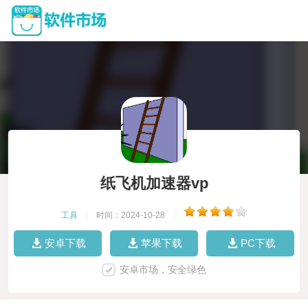
纸飞机加速器vp
工具
|
时间：2024-10-28
|
安卓下载
苹果下载
PC下载
安卓市场，安全绿色