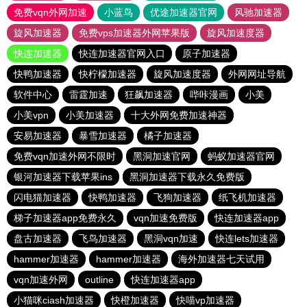
免费vqn外网加速
小蓝鸟
优途加速器官网
风驰加速器
旋风加速器
免费vps加速器外网苹果版
旋风加速度器
快连加速器
快连加速器官网入口
原子加速器
快鸭加速器
快柠檬加速器
旋风加速度器
外网网址导航
软件中心
雷霆加速
狂飙加速器
哔咔漫画
小美
小美vpn
小美加速器
十大外网免费加速神器
安易加速器
暴雪加速器
橘子加速器
免费vqn加速外网不限时
黑洞加速官网
蚂蚁加速器官网
银河加速器下载苹果ins
黑洞加速器下载永久免费版
闪电猫加速器
快鸭加速器
飞狗加速器
纸飞机加速器
梯子加速器app免费永久
vqn加速免费版
快连加速器app
盘古加速器
飞鸟加速器
黑洞vqn加速
快连lets加速器
hammer加速器
hammer加速器
海外加速器七天试用
vqn加速外网
outline
快连加速器app
小猫咪ciash加速器
快橙加速器
快喵vp加速器