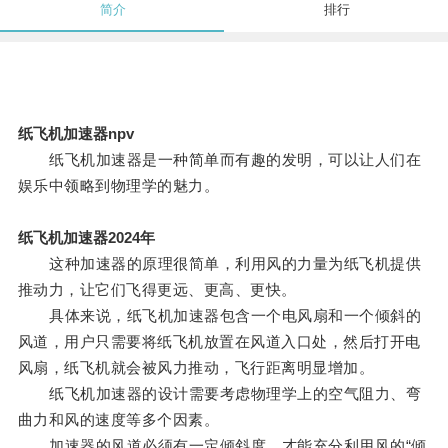
简介
排行
纸飞机加速器npv
纸飞机加速器是一种简单而有趣的发明，可以让人们在
娱乐中领略到物理学的魅力。
纸飞机加速器2024年
这种加速器的原理很简单，利用风的力量为纸飞机提供
推动力，让它们飞得更远、更高、更快。
具体来说，纸飞机加速器包含一个电风扇和一个倾斜的
风道，用户只需要将纸飞机放置在风道入口处，然后打开电
风扇，纸飞机就会被风力推动，飞行距离明显增加。
纸飞机加速器的设计需要考虑物理学上的空气阻力、弯
曲力和风的速度等多个因素。
加速器的风道必须有一定倾斜度，才能充分利用风的“倾