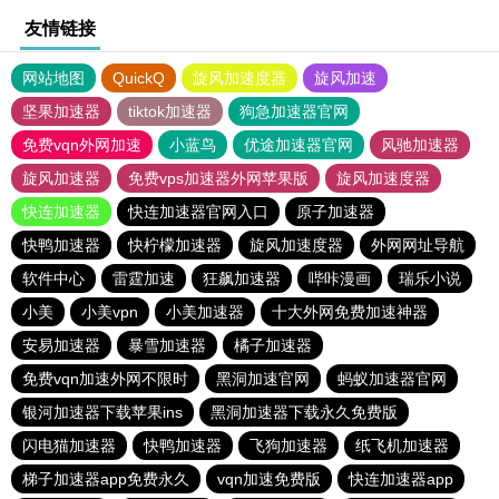
友情链接
网站地图
QuickQ
旋风加速度器
旋风加速
坚果加速器
tiktok加速器
狗急加速器官网
免费vqn外网加速
小蓝鸟
优途加速器官网
风驰加速器
旋风加速器
免费vps加速器外网苹果版
旋风加速度器
快连加速器
快连加速器官网入口
原子加速器
快鸭加速器
快柠檬加速器
旋风加速度器
外网网址导航
软件中心
雷霆加速
狂飙加速器
哔咔漫画
瑞乐小说
小美
小美vpn
小美加速器
十大外网免费加速神器
安易加速器
暴雪加速器
橘子加速器
免费vqn加速外网不限时
黑洞加速官网
蚂蚁加速器官网
银河加速器下载苹果ins
黑洞加速器下载永久免费版
闪电猫加速器
快鸭加速器
飞狗加速器
纸飞机加速器
梯子加速器app免费永久
vqn加速免费版
快连加速器app