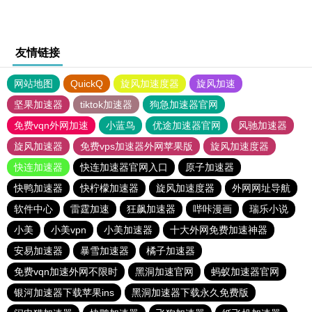
友情链接
网站地图
QuickQ
旋风加速度器
旋风加速
坚果加速器
tiktok加速器
狗急加速器官网
免费vqn外网加速
小蓝鸟
优途加速器官网
风驰加速器
旋风加速器
免费vps加速器外网苹果版
旋风加速度器
快连加速器
快连加速器官网入口
原子加速器
快鸭加速器
快柠檬加速器
旋风加速度器
外网网址导航
软件中心
雷霆加速
狂飙加速器
哔咔漫画
瑞乐小说
小美
小美vpn
小美加速器
十大外网免费加速神器
安易加速器
暴雪加速器
橘子加速器
免费vqn加速外网不限时
黑洞加速官网
蚂蚁加速器官网
银河加速器下载苹果ins
黑洞加速器下载永久免费版